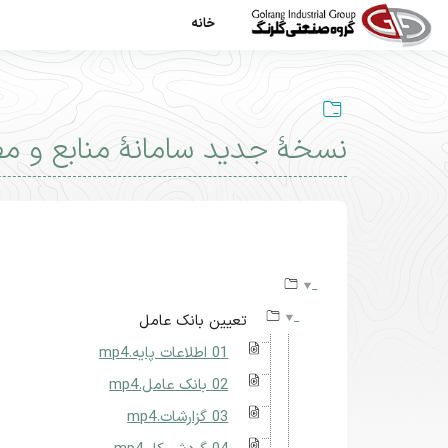
رش به محتوای اصلی
خانه
نسخۀ جدید سامانۀ منابع و مصار
نیازمندی‌های تکمیل
تعیین بانک عامل
01 اطلاعات پایه.mp4
02 بانک عامل.mp4
03 گزارشات.mp4