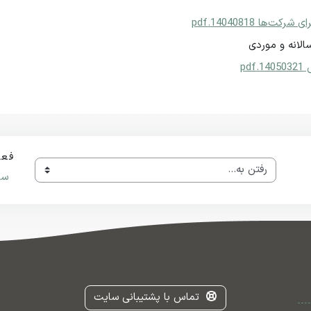
ا 14040818.pdf
الانه و موردی
pd
فعا
رفتن به...
سا
تماس با پشتیبانی سایت