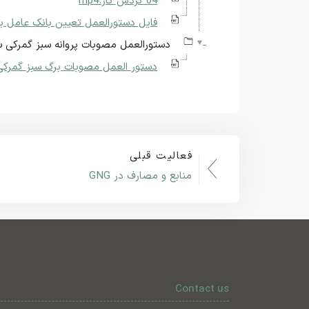
04 گردش کار.mp4
فایل دستورالعمل تعیین بانک عامل برای شرکت‌ه
دستورالعمل مصوبات پروانه سبز گمرکی س
دستور العمل مصوبات برگ سبز گمرکی 14050321.f
فعالیت قبلی
منابع و مصارف در GNG
Contact us