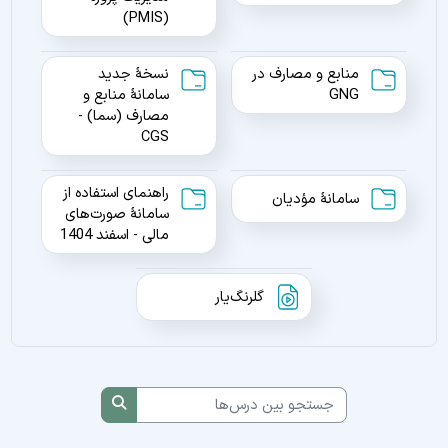
پوشه
(PMIS)
منابع و مصارف در
نسخۀ جدید
پوشه
GNG
سامانۀ منابع و
مصارف (سما) -
پوشه
CGS
راهنمای استفاده از
پوشه
سامانۀ مؤدیان
سامانۀ صورت‌های
پوشه
مالی - اسفند 1404
فایل
گلرنگ‌یار
جستجو بین درس‌ها
جستجو بین درس‌ها