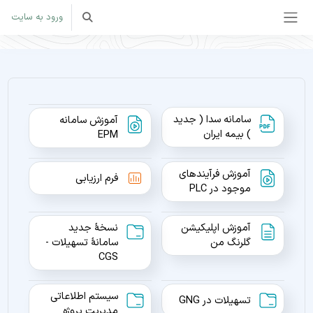
رش به محتوای اصلی
ورود به سایت
Toggle search input
پنل کناری
سامانه سدا ( جدید
آموزش سامانه
فایل
) بیمه ایران
پیوند
EPM
آموزش فرآیندهای
فرم ارزیابی درس
فرم ارزیابی
پیوند
موجود در PLC
آموزش اپلیکیشن
نسخۀ جدید
صفحه
گلرنگ من
سامانۀ تسهیلات -
پوشه
CGS
سیستم‌ اطلاعاتی
پوشه
تسهیلات در GNG
مدیریت پروژه